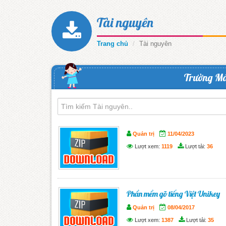
Tài nguyên
Trang chủ
Tài nguyên
Trường Mầ
Quản trị
11/04/2023
Lượt xem:
1119
Lượt tải:
36
Phần mềm gõ tiếng Việt Unikey
Quản trị
08/04/2017
Lượt xem:
1387
Lượt tải:
35