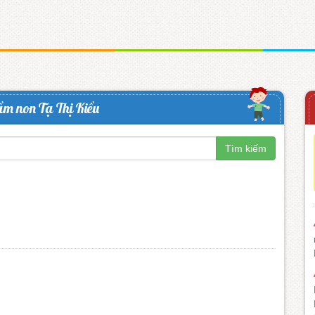
m non Tạ Thị Kiều
Tìm kiếm