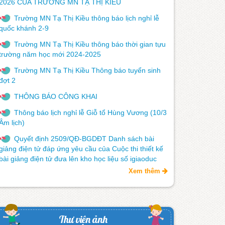
2026 CỦA TRƯỜNG MN TẠ THỊ KIỀU
Trường MN Tạ Thị Kiều thông báo lịch nghỉ lễ
quốc khánh 2-9
Trường MN Tạ Thị Kiều thông báo thời gian tựu
trường năm học mới 2024-2025
Trường MN Tạ Thị Kiều Thông báo tuyển sinh
đợt 2
THÔNG BÁO CÔNG KHAI
Thông báo lịch nghỉ lễ Giỗ tổ Hùng Vương (10/3
Âm lịch)
Quyết định 2509/QĐ-BGDĐT Danh sách bài
giảng điện tử đáp ứng yêu cầu của Cuộc thi thiết kế
bài giảng điện tử đưa lên kho học liệu số igiaoduc
Xem thêm
Thư viện ảnh