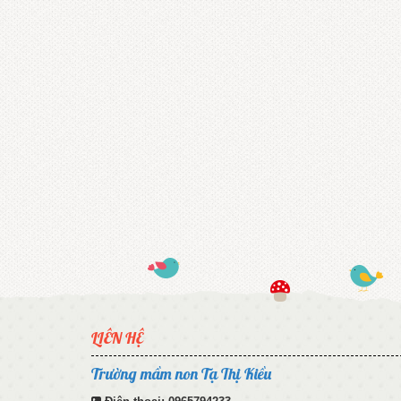
LIÊN HỆ
Trường mầm non Tạ Thị Kiều