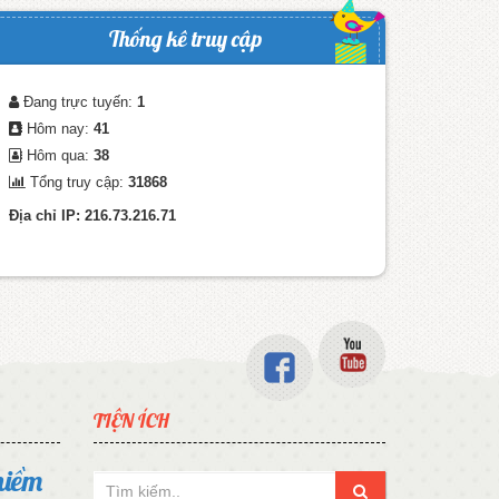
Thống kê truy cập
Đang trực tuyến:
1
Hôm nay:
41
Hôm qua:
38
Tổng truy cập:
31868
Địa chỉ IP: 216.73.216.71
TIỆN ÍCH
niềm