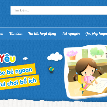
ạch
Văn bản
Tin tức hoạt động
Tài nguyên
Góc phụ huy