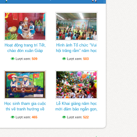
Hoạt động trang trí Tết,
Hình ảnh Tổ chức “Vui
chào đón xuân Giáp
hội trăng rằm” năm học
Thìn của cô và trò
2023-2024
Lượt xem:
509
Lượt xem:
503
trường mầm non Tạ
Thị Kiều
Học sinh tham gia cuộc
Lễ Khai giảng năm học
thi vẽ tranh hướng về
mới đảm bảo ngắn gọn,
biển Đông
vui tươi, lành mạnh
Lượt xem:
465
Lượt xem:
522